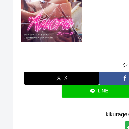
シ
X
LINE
kikur