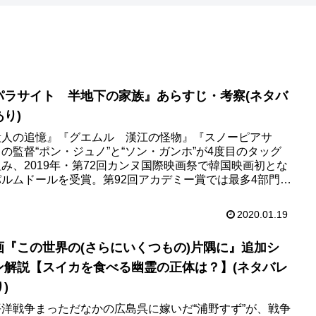
パラサイト 半地下の家族』あらすじ・考察(ネタバ
あり)
殺人の追憶』『グエムル 漢江の怪物』『スノーピアサ
の監督“ポン・ジュノ”と“ソン・ガンホ”が4度目のタッグ
み、2019年・第72回カンヌ国際映画祭で韓国映画初とな
パルムドールを受賞。第92回アカデミー賞では最多4部門
品賞・監...
2020.01.19
画『この世界の(さらにいくつもの)片隅に』追加シ
ン解説【スイカを食べる幽霊の正体は？】(ネタバレ
)
平洋戦争まっただなかの広島呉に嫁いだ“浦野すず”が、戦争