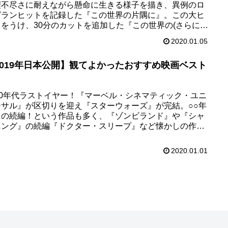
理不尽さに耐えながら懸命に生きる様子を描き、異例のロ
グランヒットを記録した『この世界の片隅に』。この大ヒ
トをうけ、30分のカットを追加した『この世界の(さらにい
もの)片隅に...
2020.01.05
2019年日本公開】観てよかったおすすめ映画ベスト
010年代ラストイヤー！『マーベル・シネマティック・ユニ
ーサル』が区切りを迎え『スターウォーズ』が完結。○○年
りの続編！という作品も多く、『ゾンビランド』や『シャ
ニング』の続編『ドクター・スリープ』など懐かしの作品
作が観ることが...
2020.01.01