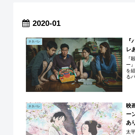
2020-01
『
ネタバレ
レ
『
ー』
を組
る
(作
映
ネタバレ
ー
あり
太