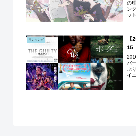
の
ン
ッ
くつ
【
ランキング
15
2
バ
ぶ
イ
の新