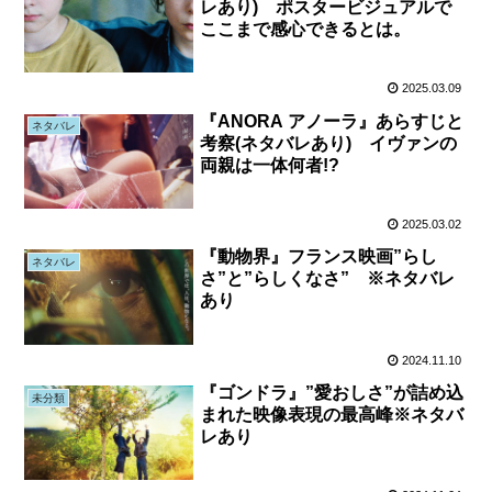
レあり) ポスタービジュアルで
ここまで感心できるとは。
2025.03.09
『ANORA アノーラ』あらすじと
ネタバレ
考察(ネタバレあり) イヴァンの
両親は一体何者!?
2025.03.02
『動物界』フランス映画”らし
ネタバレ
さ”と”らしくなさ” ※ネタバレ
あり
2024.11.10
『ゴンドラ』”愛おしさ”が詰め込
未分類
まれた映像表現の最高峰※ネタバ
レあり