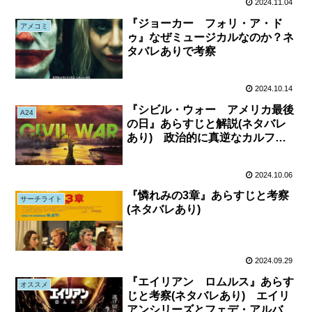
2024.11.04
『ジョーカー フォリ・ア・ド
アメコミ
ゥ』なぜミュージカルなのか？ネ
タバレありで考察
2024.10.14
『シビル・ウォー アメリカ最後
A24
の日』あらすじと解説(ネタバレ
あり) 政治的に真逆なカルフォ
ルニアとテキサスが同盟を組んで
いるという状況
2024.10.06
『憐れみの3章』あらすじと考察
サーチライト
(ネタバレあり)
2024.09.29
『エイリアン ロムルス』あらす
オススメ
じと考察(ネタバレあり) エイリ
アンシリーズとフェデ・アルバレ